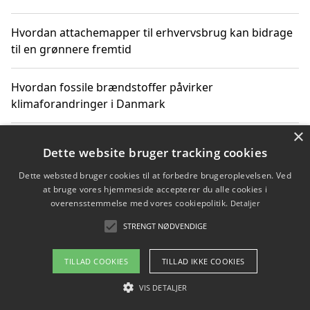
Hvordan attachemapper til erhvervsbrug kan bidrage
til en grønnere fremtid
Hvordan fossile brændstoffer påvirker
klimaforandringer i Danmark
×
Hvordan fossile brændstoffer påvirker vandstand og
Dette website bruger tracking cookies
klimaændringer
Dette websted bruger cookies til at forbedre brugeroplevelsen. Ved
at bruge vores hjemmeside accepterer du alle cookies i
Hvordan citater om fossile brændstoffer kan ændre
overensstemmelse med vores cookiepolitik.
Detaljer
vores perspektiv
STRENGT NØDVENDIGE
TILLAD COOKIES
TILLAD IKKE COOKIES
Copyright 2026 - Pilanto Aps
VIS DETALJER
Om / kontakt
Blog
Betingelser