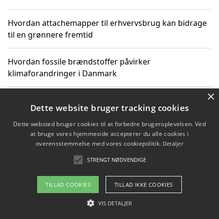
Hvordan attachemapper til erhvervsbrug kan bidrage
til en grønnere fremtid
Hvordan fossile brændstoffer påvirker
klimaforandringer i Danmark
×
Hvordan fossile brændstoffer påvirker vandstand og
Dette website bruger tracking cookies
klimaændringer
Dette websted bruger cookies til at forbedre brugeroplevelsen. Ved
at bruge vores hjemmeside accepterer du alle cookies i
Hvordan citater om fossile brændstoffer kan ændre
overensstemmelse med vores cookiepolitik.
Detaljer
vores perspektiv
STRENGT NØDVENDIGE
TILLAD COOKIES
TILLAD IKKE COOKIES
Copyright 2026 - Pilanto Aps
VIS DETALJER
Om / kontakt
Blog
Betingelser