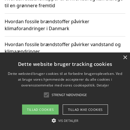
til en grønnere fremtid
Hvordan fossile brændstoffer påvirker
klimaforandringer i Danmark
Hvordan fossile brændstoffer påvirker vandstand og
klimaændringer
×
Dette website bruger tracking cookies
Hvordan citater om fossile brændstoffer kan ændre
vores perspektiv
Dette websted bruger cookies til at forbedre brugeroplevelsen. Ved
at bruge vores hjemmeside accepterer du alle cookies i
overensstemmelse med vores cookiepolitik.
Detaljer
STRENGT NØDVENDIGE
Copyright 2026 - Pilanto Aps
Om / kontakt
Blog
Betingelser
TILLAD COOKIES
TILLAD IKKE COOKIES
VIS DETALJER