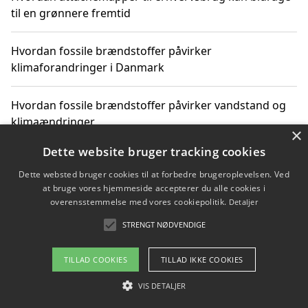
til en grønnere fremtid
Hvordan fossile brændstoffer påvirker
klimaforandringer i Danmark
Hvordan fossile brændstoffer påvirker vandstand og
klimaændringer
×
Dette website bruger tracking cookies
Hvordan citater om fossile brændstoffer kan ændre
vores perspektiv
Dette websted bruger cookies til at forbedre brugeroplevelsen. Ved
at bruge vores hjemmeside accepterer du alle cookies i
overensstemmelse med vores cookiepolitik.
Detaljer
STRENGT NØDVENDIGE
Copyright 2026 - Pilanto Aps
Om / kontakt
Blog
Betingelser
TILLAD COOKIES
TILLAD IKKE COOKIES
VIS DETALJER