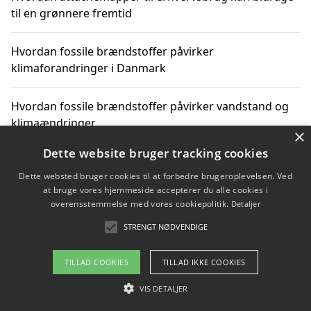
til en grønnere fremtid
Hvordan fossile brændstoffer påvirker
klimaforandringer i Danmark
Hvordan fossile brændstoffer påvirker vandstand og
klimaændringer
×
Dette website bruger tracking cookies
Hvordan citater om fossile brændstoffer kan ændre
vores perspektiv
Dette websted bruger cookies til at forbedre brugeroplevelsen. Ved
at bruge vores hjemmeside accepterer du alle cookies i
overensstemmelse med vores cookiepolitik.
Detaljer
STRENGT NØDVENDIGE
Copyright 2026 - Pilanto Aps
Om / kontakt
Blog
Betingelser
TILLAD COOKIES
TILLAD IKKE COOKIES
VIS DETALJER