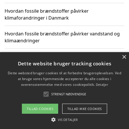
Hvordan fossile brændstoffer påvirker
klimaforandringer i Danmark
Hvordan fossile brændstoffer påvirker vandstand og
klimaændringer
×
Hvordan citater om fossile brændstoffer kan ændre
vores perspektiv
Dette website bruger tracking cookies
Dette websted bruger cookies til at forbedre brugeroplevelsen. Ved
at bruge vores hjemmeside accepterer du alle cookies i
overensstemmelse med vores cookiepolitik.
Detaljer
Copyright 2026 - Pilanto Aps
STRENGT NØDVENDIGE
Om / kontakt
Blog
Betingelser
TILLAD COOKIES
TILLAD IKKE COOKIES
VIS DETALJER