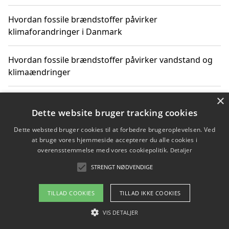
Hvordan fossile brændstoffer påvirker
klimaforandringer i Danmark
Hvordan fossile brændstoffer påvirker vandstand og
klimaændringer
×
Hvordan citater om fossile brændstoffer kan ændre
vores perspektiv
Dette website bruger tracking cookies
Dette websted bruger cookies til at forbedre brugeroplevelsen. Ved
at bruge vores hjemmeside accepterer du alle cookies i
overensstemmelse med vores cookiepolitik.
Detaljer
Copyright 2026 - Pilanto Aps
STRENGT NØDVENDIGE
Om / kontakt
Blog
Betingelser
TILLAD COOKIES
TILLAD IKKE COOKIES
VIS DETALJER