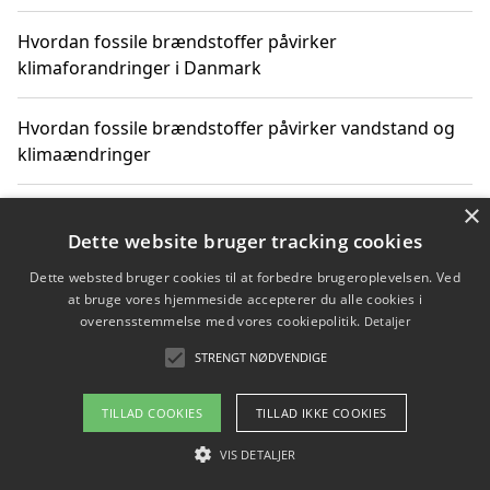
Hvordan fossile brændstoffer påvirker
klimaforandringer i Danmark
Hvordan fossile brændstoffer påvirker vandstand og
klimaændringer
×
Hvordan citater om fossile brændstoffer kan ændre
vores perspektiv
Dette website bruger tracking cookies
Dette websted bruger cookies til at forbedre brugeroplevelsen. Ved
at bruge vores hjemmeside accepterer du alle cookies i
overensstemmelse med vores cookiepolitik.
Detaljer
Copyright 2026 - Pilanto Aps
STRENGT NØDVENDIGE
Om / kontakt
Blog
Betingelser
TILLAD COOKIES
TILLAD IKKE COOKIES
VIS DETALJER