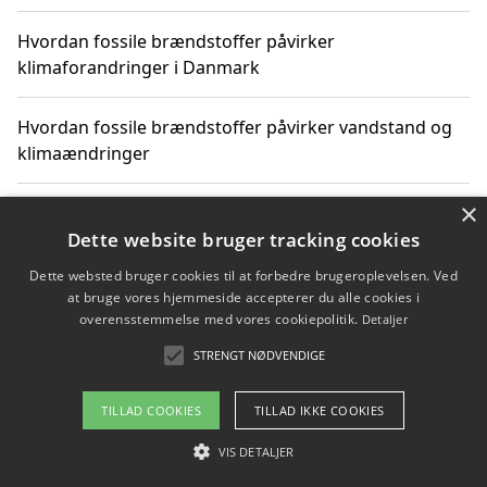
Hvordan fossile brændstoffer påvirker
klimaforandringer i Danmark
Hvordan fossile brændstoffer påvirker vandstand og
klimaændringer
×
Hvordan citater om fossile brændstoffer kan ændre
vores perspektiv
Dette website bruger tracking cookies
Dette websted bruger cookies til at forbedre brugeroplevelsen. Ved
at bruge vores hjemmeside accepterer du alle cookies i
overensstemmelse med vores cookiepolitik.
Detaljer
Copyright 2026 - Pilanto Aps
STRENGT NØDVENDIGE
Om / kontakt
Blog
Betingelser
TILLAD COOKIES
TILLAD IKKE COOKIES
VIS DETALJER