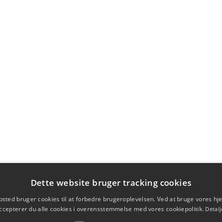
Dette website bruger tracking cookies
sted bruger cookies til at forbedre brugeroplevelsen. Ved at bruge vores 
ccepterer du alle cookies i overensstemmelse med vores cookiepolitik.
Detalj