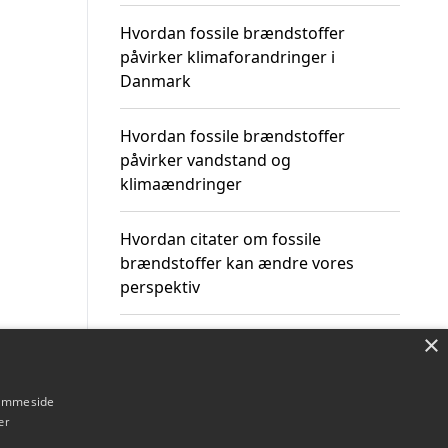
Hvordan fossile brændstoffer
påvirker klimaforandringer i
Danmark
Hvordan fossile brændstoffer
påvirker vandstand og
klimaændringer
Hvordan citater om fossile
brændstoffer kan ændre vores
perspektiv
×
hjemmeside
Om / kontakt
Blog
Betingelser
er