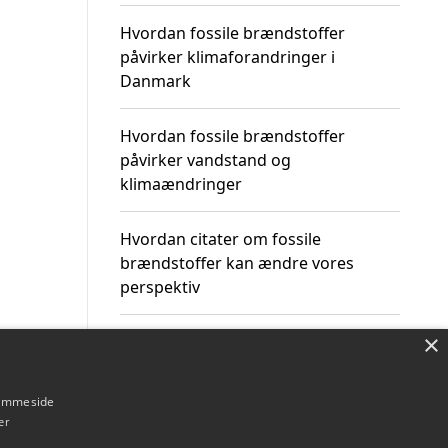
Hvordan fossile brændstoffer
påvirker klimaforandringer i
Danmark
Hvordan fossile brændstoffer
påvirker vandstand og
klimaændringer
Hvordan citater om fossile
brændstoffer kan ændre vores
perspektiv
×
hjemmeside
Om / kontakt
Blog
Betingelser
er