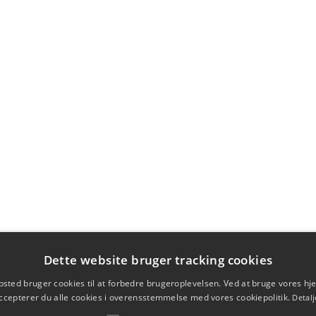
Dette website bruger tracking cookies
sted bruger cookies til at forbedre brugeroplevelsen. Ved at bruge vores 
ccepterer du alle cookies i overensstemmelse med vores cookiepolitik.
Detalj