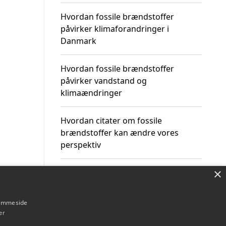
Hvordan fossile brændstoffer
påvirker klimaforandringer i
Danmark
Hvordan fossile brændstoffer
påvirker vandstand og
klimaændringer
Hvordan citater om fossile
brændstoffer kan ændre vores
perspektiv
×
hjemmeside
Om / kontakt
Blog
Betingelser
er