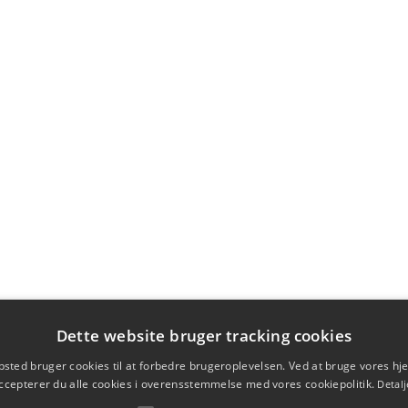
Dette website bruger tracking cookies
sted bruger cookies til at forbedre brugeroplevelsen. Ved at bruge vores 
ccepterer du alle cookies i overensstemmelse med vores cookiepolitik.
Detalj