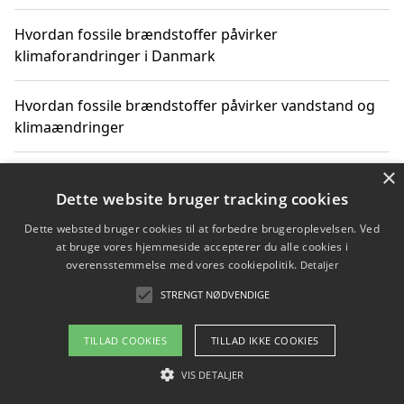
Hvordan fossile brændstoffer påvirker
klimaforandringer i Danmark
Hvordan fossile brændstoffer påvirker vandstand og
klimaændringer
×
Hvordan citater om fossile brændstoffer kan ændre
vores perspektiv
Dette website bruger tracking cookies
Dette websted bruger cookies til at forbedre brugeroplevelsen. Ved
at bruge vores hjemmeside accepterer du alle cookies i
overensstemmelse med vores cookiepolitik.
Detaljer
Copyright 2026 - Pilanto Aps
STRENGT NØDVENDIGE
Om / kontakt
Blog
Betingelser
TILLAD COOKIES
TILLAD IKKE COOKIES
VIS DETALJER