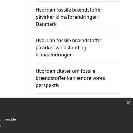
Hvordan fossile brændstoffer
påvirker klimaforandringer i
Danmark
Hvordan fossile brændstoffer
påvirker vandstand og
klimaændringer
Hvordan citater om fossile
brændstoffer kan ændre vores
perspektiv
×
hjemmeside
Om / kontakt
Blog
Betingelser
er