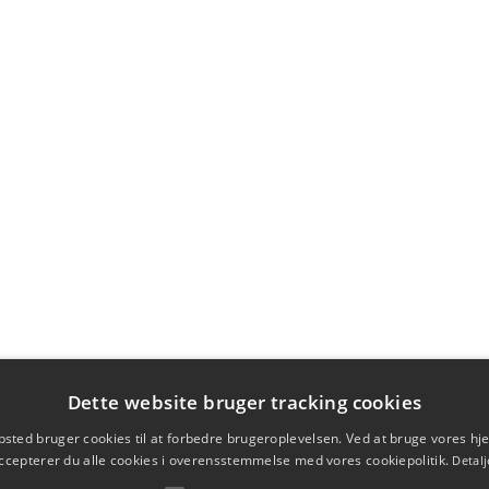
Dette website bruger tracking cookies
sted bruger cookies til at forbedre brugeroplevelsen. Ved at bruge vores 
ccepterer du alle cookies i overensstemmelse med vores cookiepolitik.
Detalj