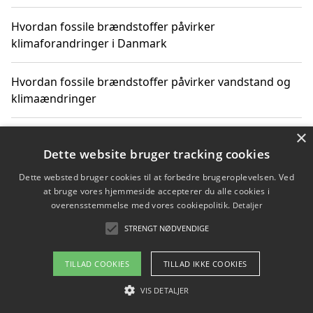
Hvordan fossile brændstoffer påvirker
klimaforandringer i Danmark
Hvordan fossile brændstoffer påvirker vandstand og
klimaændringer
×
Hvordan citater om fossile brændstoffer kan ændre
vores perspektiv
Dette website bruger tracking cookies
Dette websted bruger cookies til at forbedre brugeroplevelsen. Ved
at bruge vores hjemmeside accepterer du alle cookies i
overensstemmelse med vores cookiepolitik.
Detaljer
Copyright 2026 - Pilanto Aps
STRENGT NØDVENDIGE
Om / kontakt
Blog
Betingelser
TILLAD COOKIES
TILLAD IKKE COOKIES
VIS DETALJER