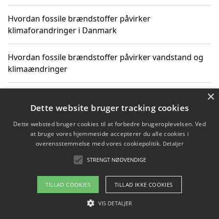
Hvordan fossile brændstoffer påvirker
klimaforandringer i Danmark
Hvordan fossile brændstoffer påvirker vandstand og
klimaændringer
×
Hvordan citater om fossile brændstoffer kan ændre
vores perspektiv
Dette website bruger tracking cookies
Dette websted bruger cookies til at forbedre brugeroplevelsen. Ved
at bruge vores hjemmeside accepterer du alle cookies i
overensstemmelse med vores cookiepolitik.
Detaljer
Copyright 2026 - Pilanto Aps
STRENGT NØDVENDIGE
Om / kontakt
Blog
Betingelser
TILLAD COOKIES
TILLAD IKKE COOKIES
VIS DETALJER