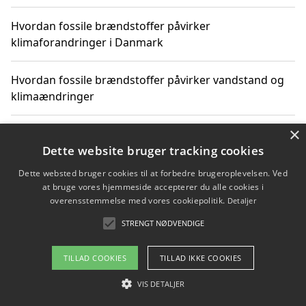
Hvordan fossile brændstoffer påvirker
klimaforandringer i Danmark
Hvordan fossile brændstoffer påvirker vandstand og
klimaændringer
×
Hvordan citater om fossile brændstoffer kan ændre
vores perspektiv
Dette website bruger tracking cookies
Dette websted bruger cookies til at forbedre brugeroplevelsen. Ved
at bruge vores hjemmeside accepterer du alle cookies i
overensstemmelse med vores cookiepolitik.
Detaljer
Copyright 2026 - Pilanto Aps
STRENGT NØDVENDIGE
Om / kontakt
Blog
Betingelser
TILLAD COOKIES
TILLAD IKKE COOKIES
VIS DETALJER