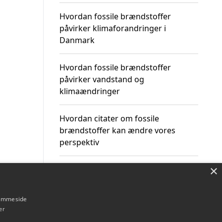
Hvordan fossile brændstoffer
påvirker klimaforandringer i
Danmark
Hvordan fossile brændstoffer
påvirker vandstand og
klimaændringer
Hvordan citater om fossile
brændstoffer kan ændre vores
perspektiv
×
hjemmeside
Om / kontakt
Blog
Betingelser
er