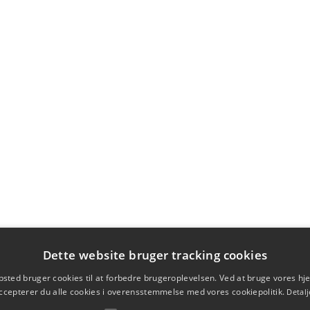
Dette website bruger tracking cookies
sted bruger cookies til at forbedre brugeroplevelsen. Ved at bruge vores 
ccepterer du alle cookies i overensstemmelse med vores cookiepolitik.
Detalj