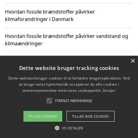
Hvordan fossile brændstoffer påvirker
klimaforandringer i Danmark
Hvordan fossile brændstoffer påvirker vandstand og
klimaændringer
×
Hvordan citater om fossile brændstoffer kan ændre
vores perspektiv
Dette website bruger tracking cookies
Dette websted bruger cookies til at forbedre brugeroplevelsen. Ved
at bruge vores hjemmeside accepterer du alle cookies i
overensstemmelse med vores cookiepolitik.
Detaljer
Copyright 2026 - Pilanto Aps
STRENGT NØDVENDIGE
Om / kontakt
Blog
Betingelser
TILLAD COOKIES
TILLAD IKKE COOKIES
VIS DETALJER