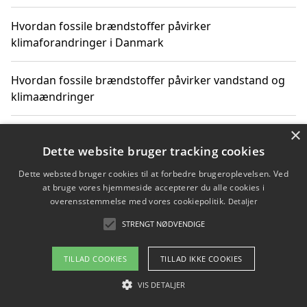
Hvordan fossile brændstoffer påvirker
klimaforandringer i Danmark
Hvordan fossile brændstoffer påvirker vandstand og
klimaændringer
×
Hvordan citater om fossile brændstoffer kan ændre
vores perspektiv
Dette website bruger tracking cookies
Dette websted bruger cookies til at forbedre brugeroplevelsen. Ved
at bruge vores hjemmeside accepterer du alle cookies i
overensstemmelse med vores cookiepolitik.
Detaljer
Copyright 2026 - Pilanto Aps
STRENGT NØDVENDIGE
Om / kontakt
Blog
Betingelser
TILLAD COOKIES
TILLAD IKKE COOKIES
VIS DETALJER