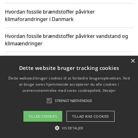
Hvordan fossile brændstoffer påvirker
klimaforandringer i Danmark
Hvordan fossile brændstoffer påvirker vandstand og
klimaændringer
×
Hvordan citater om fossile brændstoffer kan ændre
vores perspektiv
Dette website bruger tracking cookies
Dette websted bruger cookies til at forbedre brugeroplevelsen. Ved
at bruge vores hjemmeside accepterer du alle cookies i
overensstemmelse med vores cookiepolitik.
Detaljer
Copyright 2026 - Pilanto Aps
STRENGT NØDVENDIGE
Om / kontakt
Blog
Betingelser
TILLAD COOKIES
TILLAD IKKE COOKIES
VIS DETALJER