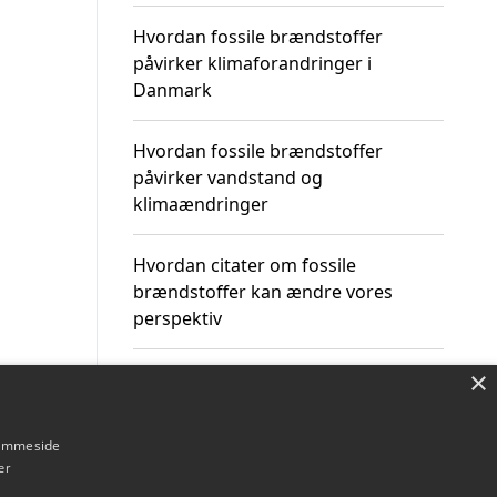
Hvordan fossile brændstoffer
påvirker klimaforandringer i
Danmark
Hvordan fossile brændstoffer
påvirker vandstand og
klimaændringer
Hvordan citater om fossile
brændstoffer kan ændre vores
perspektiv
×
hjemmeside
Om / kontakt
Blog
Betingelser
er