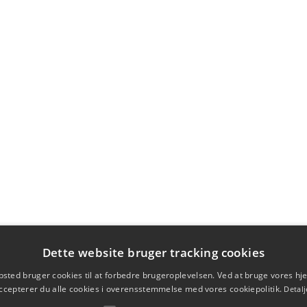
Dette website bruger tracking cookies
sted bruger cookies til at forbedre brugeroplevelsen. Ved at bruge vores 
ccepterer du alle cookies i overensstemmelse med vores cookiepolitik.
Detalj