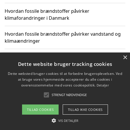
Hvordan fossile brændstoffer påvirker
klimaforandringer i Danmark
Hvordan fossile brændstoffer påvirker vandstand og
klimaændringer
×
Hvordan citater om fossile brændstoffer kan ændre
vores perspektiv
Dette website bruger tracking cookies
Dette websted bruger cookies til at forbedre brugeroplevelsen. Ved
at bruge vores hjemmeside accepterer du alle cookies i
overensstemmelse med vores cookiepolitik.
Detaljer
Copyright 2026 - Pilanto Aps
STRENGT NØDVENDIGE
Om / kontakt
Blog
Betingelser
TILLAD COOKIES
TILLAD IKKE COOKIES
VIS DETALJER