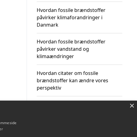
Hvordan fossile brændstoffer
påvirker klimaforandringer i
Danmark
Hvordan fossile brændstoffer
påvirker vandstand og
klimaændringer
Hvordan citater om fossile
brændstoffer kan ændre vores
perspektiv
×
hjemmeside
Om / kontakt
Blog
Betingelser
er