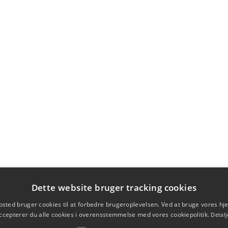
Dette website bruger tracking cookies
sted bruger cookies til at forbedre brugeroplevelsen. Ved at bruge vores 
ccepterer du alle cookies i overensstemmelse med vores cookiepolitik.
Detalj