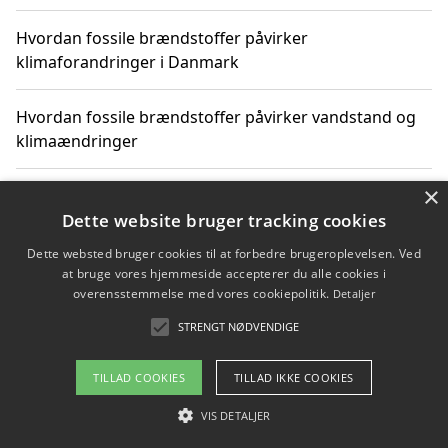
Hvordan fossile brændstoffer påvirker
klimaforandringer i Danmark
Hvordan fossile brændstoffer påvirker vandstand og
klimaændringer
×
Hvordan citater om fossile brændstoffer kan ændre
vores perspektiv
Dette website bruger tracking cookies
Dette websted bruger cookies til at forbedre brugeroplevelsen. Ved
at bruge vores hjemmeside accepterer du alle cookies i
overensstemmelse med vores cookiepolitik.
Detaljer
Copyright 2026 - Pilanto Aps
STRENGT NØDVENDIGE
Om / kontakt
Blog
Betingelser
TILLAD COOKIES
TILLAD IKKE COOKIES
VIS DETALJER