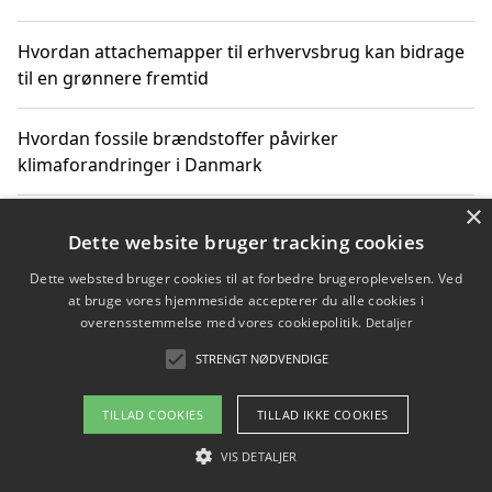
Hvordan attachemapper til erhvervsbrug kan bidrage
til en grønnere fremtid
Hvordan fossile brændstoffer påvirker
klimaforandringer i Danmark
×
Hvordan fossile brændstoffer påvirker vandstand og
Dette website bruger tracking cookies
klimaændringer
Dette websted bruger cookies til at forbedre brugeroplevelsen. Ved
at bruge vores hjemmeside accepterer du alle cookies i
Hvordan citater om fossile brændstoffer kan ændre
overensstemmelse med vores cookiepolitik.
Detaljer
vores perspektiv
STRENGT NØDVENDIGE
TILLAD COOKIES
TILLAD IKKE COOKIES
Copyright 2026 - Pilanto Aps
VIS DETALJER
Om / kontakt
Blog
Betingelser