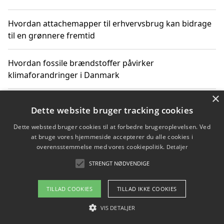
Hvordan attachemapper til erhvervsbrug kan bidrage
til en grønnere fremtid
Hvordan fossile brændstoffer påvirker
klimaforandringer i Danmark
×
Hvordan fossile brændstoffer påvirker vandstand og
Dette website bruger tracking cookies
klimaændringer
Dette websted bruger cookies til at forbedre brugeroplevelsen. Ved
at bruge vores hjemmeside accepterer du alle cookies i
Hvordan citater om fossile brændstoffer kan ændre
overensstemmelse med vores cookiepolitik.
Detaljer
vores perspektiv
STRENGT NØDVENDIGE
TILLAD COOKIES
TILLAD IKKE COOKIES
Copyright 2026 - Pilanto Aps
VIS DETALJER
Om / kontakt
Blog
Betingelser