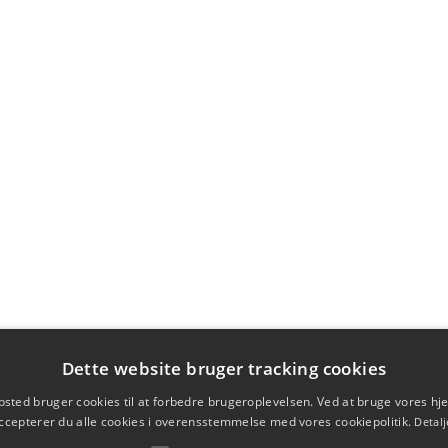
Dette website bruger tracking cookies
sted bruger cookies til at forbedre brugeroplevelsen. Ved at bruge vores 
ccepterer du alle cookies i overensstemmelse med vores cookiepolitik.
Detalj