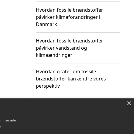
Hvordan fossile brændstoffer
påvirker klimaforandringer i
Danmark
Hvordan fossile brændstoffer
påvirker vandstand og
klimaændringer
Hvordan citater om fossile
brændstoffer kan ændre vores
perspektiv
×
hjemmeside
Om / kontakt
Blog
Betingelser
er