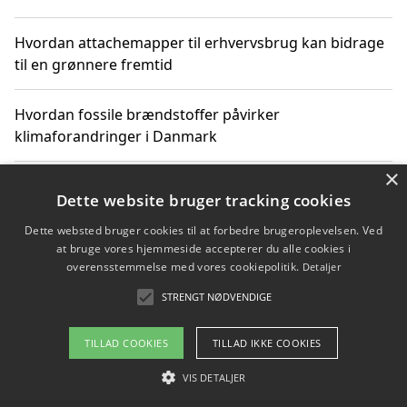
Hvordan attachemapper til erhvervsbrug kan bidrage
til en grønnere fremtid
Hvordan fossile brændstoffer påvirker
klimaforandringer i Danmark
×
Hvordan fossile brændstoffer påvirker vandstand og
Dette website bruger tracking cookies
klimaændringer
Dette websted bruger cookies til at forbedre brugeroplevelsen. Ved
at bruge vores hjemmeside accepterer du alle cookies i
Hvordan citater om fossile brændstoffer kan ændre
overensstemmelse med vores cookiepolitik.
Detaljer
vores perspektiv
STRENGT NØDVENDIGE
TILLAD COOKIES
TILLAD IKKE COOKIES
Copyright 2026 - Pilanto Aps
VIS DETALJER
Om / kontakt
Blog
Betingelser