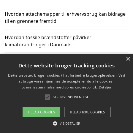
Hvordan attachemapper til erhvervsbrug kan bidrage
til en grønnere fremtid
Hvordan fossile brændstoffer påvirker
klimaforandringer i Danmark
×
Hvordan fossile brændstoffer påvirker vandstand og
Dette website bruger tracking cookies
klimaændringer
Dette websted bruger cookies til at forbedre brugeroplevelsen. Ved
at bruge vores hjemmeside accepterer du alle cookies i
Hvordan citater om fossile brændstoffer kan ændre
overensstemmelse med vores cookiepolitik.
Detaljer
vores perspektiv
STRENGT NØDVENDIGE
TILLAD COOKIES
TILLAD IKKE COOKIES
Copyright 2026 - Pilanto Aps
VIS DETALJER
Om / kontakt
Blog
Betingelser