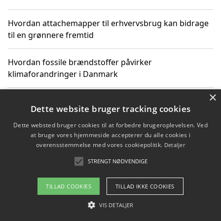
Hvordan attachemapper til erhvervsbrug kan bidrage
til en grønnere fremtid
Hvordan fossile brændstoffer påvirker
klimaforandringer i Danmark
×
Hvordan fossile brændstoffer påvirker vandstand og
Dette website bruger tracking cookies
klimaændringer
Dette websted bruger cookies til at forbedre brugeroplevelsen. Ved
at bruge vores hjemmeside accepterer du alle cookies i
Hvordan citater om fossile brændstoffer kan ændre
overensstemmelse med vores cookiepolitik.
Detaljer
vores perspektiv
STRENGT NØDVENDIGE
TILLAD COOKIES
TILLAD IKKE COOKIES
Copyright 2026 - Pilanto Aps
VIS DETALJER
Om / kontakt
Blog
Betingelser