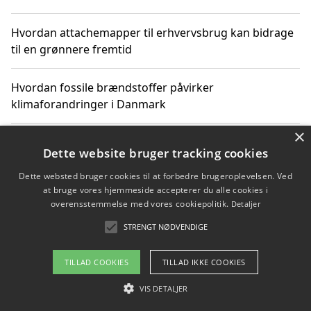
Hvordan attachemapper til erhvervsbrug kan bidrage
til en grønnere fremtid
Hvordan fossile brændstoffer påvirker
klimaforandringer i Danmark
×
Hvordan fossile brændstoffer påvirker vandstand og
Dette website bruger tracking cookies
klimaændringer
Dette websted bruger cookies til at forbedre brugeroplevelsen. Ved
at bruge vores hjemmeside accepterer du alle cookies i
Hvordan citater om fossile brændstoffer kan ændre
overensstemmelse med vores cookiepolitik.
Detaljer
vores perspektiv
STRENGT NØDVENDIGE
TILLAD COOKIES
TILLAD IKKE COOKIES
Copyright 2026 - Pilanto Aps
VIS DETALJER
Om / kontakt
Blog
Betingelser