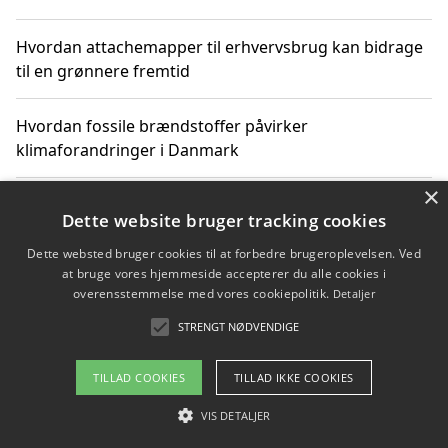
Hvordan attachemapper til erhvervsbrug kan bidrage
til en grønnere fremtid
Hvordan fossile brændstoffer påvirker
klimaforandringer i Danmark
×
Hvordan fossile brændstoffer påvirker vandstand og
Dette website bruger tracking cookies
klimaændringer
Dette websted bruger cookies til at forbedre brugeroplevelsen. Ved
at bruge vores hjemmeside accepterer du alle cookies i
Hvordan citater om fossile brændstoffer kan ændre
overensstemmelse med vores cookiepolitik.
Detaljer
vores perspektiv
STRENGT NØDVENDIGE
TILLAD COOKIES
TILLAD IKKE COOKIES
Copyright 2026 - Pilanto Aps
VIS DETALJER
Om / kontakt
Blog
Betingelser