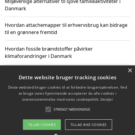
Miljøvenlige alternativer til sjove familieaktiviteter i
Danmark
Hvordan attachemapper til erhvervsbrug kan bidrage
til en grønnere fremtid
Hvordan fossile brændstoffer påvirker
klimaforandringer i Danmark
×
Hvordan fossile brændstoffer påvirker vandstand og
Dette website bruger tracking cookies
klimaændringer
Dette websted bruger cookies til at forbedre brugeroplevelsen. Ved
at bruge vores hjemmeside accepterer du alle cookies i
Hvordan citater om fossile brændstoffer kan ændre
overensstemmelse med vores cookiepolitik.
Detaljer
vores perspektiv
STRENGT NØDVENDIGE
TILLAD COOKIES
TILLAD IKKE COOKIES
Copyright 2026 - Pilanto Aps