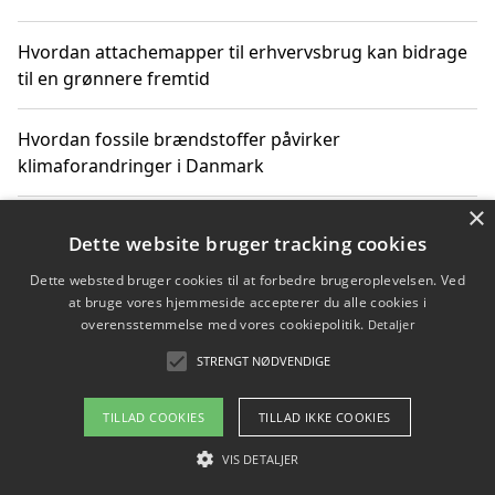
Hvordan attachemapper til erhvervsbrug kan bidrage
til en grønnere fremtid
Hvordan fossile brændstoffer påvirker
klimaforandringer i Danmark
×
Hvordan fossile brændstoffer påvirker vandstand og
Dette website bruger tracking cookies
klimaændringer
Dette websted bruger cookies til at forbedre brugeroplevelsen. Ved
at bruge vores hjemmeside accepterer du alle cookies i
Hvordan citater om fossile brændstoffer kan ændre
overensstemmelse med vores cookiepolitik.
Detaljer
vores perspektiv
STRENGT NØDVENDIGE
TILLAD COOKIES
TILLAD IKKE COOKIES
Copyright 2026 - Pilanto Aps
VIS DETALJER
Om / kontakt
Blog
Betingelser