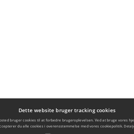
Dette website bruger tracking cookies
sted bruger cookies til at forbedre brugeroplevelsen. Ved at bruge vores 
ccepterer du alle cookies i overensstemmelse med vores cookiepolitik.
Detalj