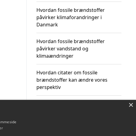
Hvordan fossile brændstoffer
påvirker klimaforandringer i
Danmark
Hvordan fossile brændstoffer
påvirker vandstand og
klimaændringer
Hvordan citater om fossile
brændstoffer kan ændre vores
perspektiv
×
hjemmeside
Om / kontakt
Blog
Betingelser
er