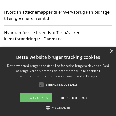
Hvordan attachemapper til erhvervsbrug kan bidrage
til en grønnere fremtid
Hvordan fossile brændstoffer påvirker
klimaforandringer i Danmark
×
Hvordan fossile brændstoffer påvirker vandstand og
Dette website bruger tracking cookies
klimaændringer
Dette websted bruger cookies til at forbedre brugeroplevelsen. Ved
at bruge vores hjemmeside accepterer du alle cookies i
Hvordan citater om fossile brændstoffer kan ændre
overensstemmelse med vores cookiepolitik.
Detaljer
vores perspektiv
STRENGT NØDVENDIGE
TILLAD COOKIES
TILLAD IKKE COOKIES
Copyright 2026 - Pilanto Aps
VIS DETALJER
Om / kontakt
Blog
Betingelser