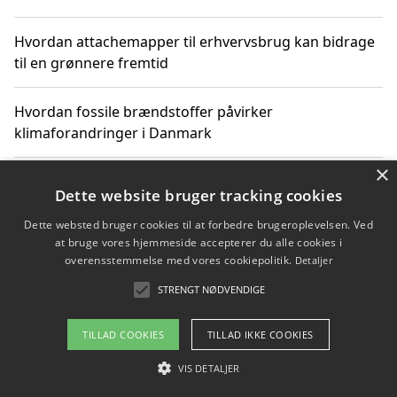
Hvordan attachemapper til erhvervsbrug kan bidrage
til en grønnere fremtid
Hvordan fossile brændstoffer påvirker
klimaforandringer i Danmark
×
Hvordan fossile brændstoffer påvirker vandstand og
Dette website bruger tracking cookies
klimaændringer
Dette websted bruger cookies til at forbedre brugeroplevelsen. Ved
at bruge vores hjemmeside accepterer du alle cookies i
Hvordan citater om fossile brændstoffer kan ændre
overensstemmelse med vores cookiepolitik.
Detaljer
vores perspektiv
STRENGT NØDVENDIGE
TILLAD COOKIES
TILLAD IKKE COOKIES
Copyright 2026 - Pilanto Aps
VIS DETALJER
Om / kontakt
Blog
Betingelser