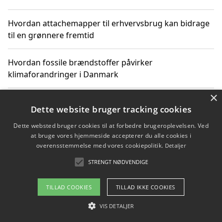
Hvordan attachemapper til erhvervsbrug kan bidrage
til en grønnere fremtid
Hvordan fossile brændstoffer påvirker
klimaforandringer i Danmark
×
Hvordan fossile brændstoffer påvirker vandstand og
Dette website bruger tracking cookies
klimaændringer
Dette websted bruger cookies til at forbedre brugeroplevelsen. Ved
at bruge vores hjemmeside accepterer du alle cookies i
Hvordan citater om fossile brændstoffer kan ændre
overensstemmelse med vores cookiepolitik.
Detaljer
vores perspektiv
STRENGT NØDVENDIGE
TILLAD COOKIES
TILLAD IKKE COOKIES
Copyright 2026 - Pilanto Aps
VIS DETALJER
Om / kontakt
Blog
Betingelser