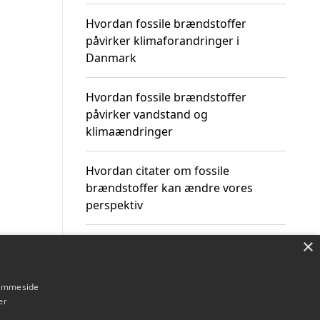
Hvordan fossile brændstoffer
påvirker klimaforandringer i
Danmark
Hvordan fossile brændstoffer
påvirker vandstand og
klimaændringer
Hvordan citater om fossile
brændstoffer kan ændre vores
perspektiv
×
hjemmeside
Om / kontakt
Blog
Betingelser
er