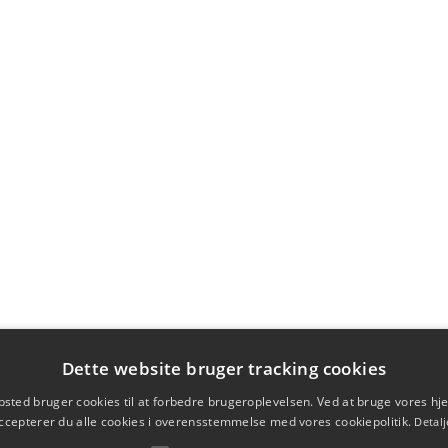
Dette website bruger tracking cookies
sted bruger cookies til at forbedre brugeroplevelsen. Ved at bruge vores 
ccepterer du alle cookies i overensstemmelse med vores cookiepolitik.
Detalj