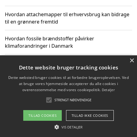
Hvordan attachemapper til erhvervsbrug kan bidrage
til en grønnere fremtid
Hvordan fossile brændstoffer påvirker
klimaforandringer i Danmark
×
Hvordan fossile brændstoffer påvirker vandstand og
Dette website bruger tracking cookies
klimaændringer
Dette websted bruger cookies til at forbedre brugeroplevelsen. Ved
at bruge vores hjemmeside accepterer du alle cookies i
Hvordan citater om fossile brændstoffer kan ændre
overensstemmelse med vores cookiepolitik.
Detaljer
vores perspektiv
STRENGT NØDVENDIGE
TILLAD COOKIES
TILLAD IKKE COOKIES
Copyright 2026 - Pilanto Aps
VIS DETALJER
Om / kontakt
Blog
Betingelser