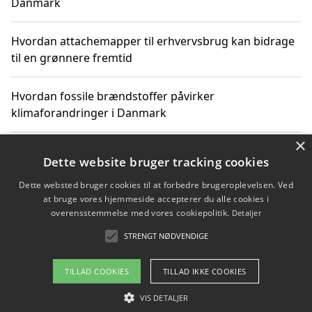
Danmark
Hvordan attachemapper til erhvervsbrug kan bidrage
til en grønnere fremtid
Hvordan fossile brændstoffer påvirker
klimaforandringer i Danmark
×
Hvordan fossile brændstoffer påvirker vandstand og
Dette website bruger tracking cookies
klimaændringer
Dette websted bruger cookies til at forbedre brugeroplevelsen. Ved
at bruge vores hjemmeside accepterer du alle cookies i
Hvordan citater om fossile brændstoffer kan ændre
overensstemmelse med vores cookiepolitik.
Detaljer
vores perspektiv
STRENGT NØDVENDIGE
TILLAD COOKIES
TILLAD IKKE COOKIES
Copyright 2026 - Pilanto Aps
VIS DETALJER
Om / kontakt
Blog
Betingelser