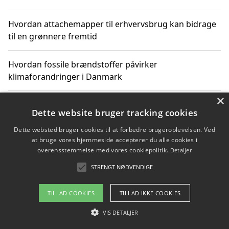
Hvordan attachemapper til erhvervsbrug kan bidrage
til en grønnere fremtid
Hvordan fossile brændstoffer påvirker
klimaforandringer i Danmark
×
Hvordan fossile brændstoffer påvirker vandstand og
Dette website bruger tracking cookies
klimaændringer
Dette websted bruger cookies til at forbedre brugeroplevelsen. Ved
at bruge vores hjemmeside accepterer du alle cookies i
Hvordan citater om fossile brændstoffer kan ændre
overensstemmelse med vores cookiepolitik.
Detaljer
vores perspektiv
STRENGT NØDVENDIGE
TILLAD COOKIES
TILLAD IKKE COOKIES
Copyright 2026 - Pilanto Aps
VIS DETALJER
Om / kontakt
Blog
Betingelser