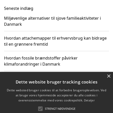
Seneste indlæg
Miljøvenlige alternativer til sjove familieaktiviteter i
Danmark
Hvordan attachemapper til erhvervsbrug kan bidrage
til en grønnere fremtid
Hvordan fossile brændstoffer påvirker
klimaforandringer i Danmark
×
Hvordan fossile brændstoffer påvirker vandstand og
Dette website bruger tracking cookies
klimaændringer
Dette websted bruger cookies til at forbedre brugeroplevelsen. Ved
at bruge vores hjemmeside accepterer du alle cookies i
Hvordan citater om fossile brændstoffer kan ændre
overensstemmelse med vores cookiepolitik.
Detaljer
vores perspektiv
STRENGT NØDVENDIGE