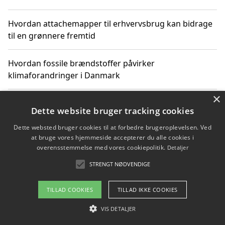
Hvordan attachemapper til erhvervsbrug kan bidrage
til en grønnere fremtid
Hvordan fossile brændstoffer påvirker
klimaforandringer i Danmark
×
Hvordan fossile brændstoffer påvirker vandstand og
Dette website bruger tracking cookies
klimaændringer
Dette websted bruger cookies til at forbedre brugeroplevelsen. Ved
at bruge vores hjemmeside accepterer du alle cookies i
Hvordan citater om fossile brændstoffer kan ændre
overensstemmelse med vores cookiepolitik.
Detaljer
vores perspektiv
STRENGT NØDVENDIGE
TILLAD COOKIES
TILLAD IKKE COOKIES
Copyright 2026 - Pilanto Aps
VIS DETALJER
Om / kontakt
Blog
Betingelser