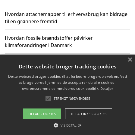
Hvordan attachemapper til erhvervsbrug kan bidrage
til en grønnere fremtid
Hvordan fossile brændstoffer påvirker
klimaforandringer i Danmark
×
Hvordan fossile brændstoffer påvirker vandstand og
Dette website bruger tracking cookies
klimaændringer
Dette websted bruger cookies til at forbedre brugeroplevelsen. Ved
at bruge vores hjemmeside accepterer du alle cookies i
Hvordan citater om fossile brændstoffer kan ændre
overensstemmelse med vores cookiepolitik.
Detaljer
vores perspektiv
STRENGT NØDVENDIGE
TILLAD COOKIES
TILLAD IKKE COOKIES
Copyright 2026 - Pilanto Aps
VIS DETALJER
Om / kontakt
Blog
Betingelser