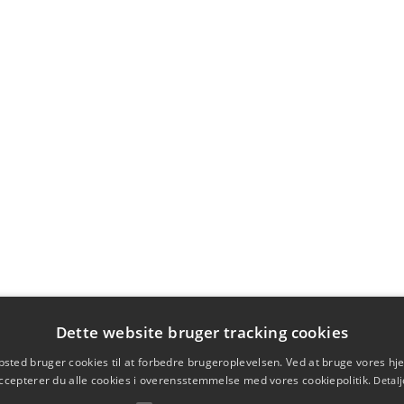
Dette website bruger tracking cookies
sted bruger cookies til at forbedre brugeroplevelsen. Ved at bruge vores 
ccepterer du alle cookies i overensstemmelse med vores cookiepolitik.
Detalj