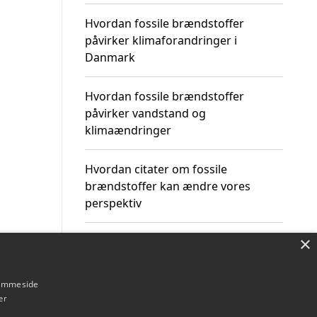
Hvordan fossile brændstoffer
påvirker klimaforandringer i
Danmark
Hvordan fossile brændstoffer
påvirker vandstand og
klimaændringer
Hvordan citater om fossile
brændstoffer kan ændre vores
perspektiv
×
hjemmeside
Om / kontakt
Blog
Betingelser
er