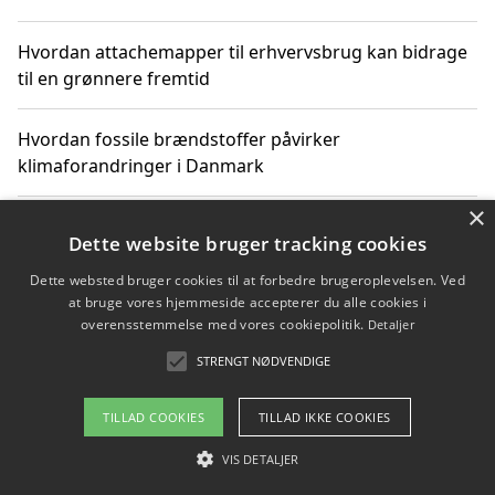
Hvordan attachemapper til erhvervsbrug kan bidrage
til en grønnere fremtid
Hvordan fossile brændstoffer påvirker
klimaforandringer i Danmark
×
Hvordan fossile brændstoffer påvirker vandstand og
Dette website bruger tracking cookies
klimaændringer
Dette websted bruger cookies til at forbedre brugeroplevelsen. Ved
at bruge vores hjemmeside accepterer du alle cookies i
Hvordan citater om fossile brændstoffer kan ændre
overensstemmelse med vores cookiepolitik.
Detaljer
vores perspektiv
STRENGT NØDVENDIGE
TILLAD COOKIES
TILLAD IKKE COOKIES
Copyright 2026 - Pilanto Aps
VIS DETALJER
Om / kontakt
Blog
Betingelser