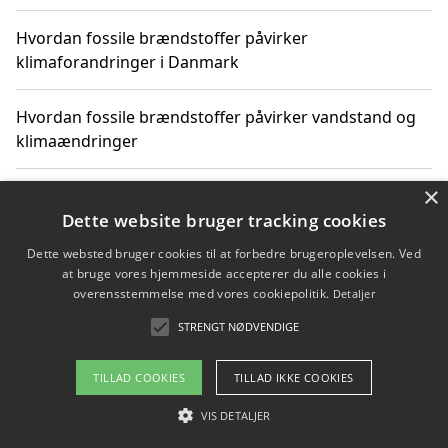
Hvordan fossile brændstoffer påvirker
klimaforandringer i Danmark
Hvordan fossile brændstoffer påvirker vandstand og
klimaændringer
×
Hvordan citater om fossile brændstoffer kan ændre
vores perspektiv
Dette website bruger tracking cookies
Dette websted bruger cookies til at forbedre brugeroplevelsen. Ved
at bruge vores hjemmeside accepterer du alle cookies i
overensstemmelse med vores cookiepolitik.
Detaljer
Copyright 2026 - Pilanto Aps
STRENGT NØDVENDIGE
Om / kontakt
Blog
Betingelser
TILLAD COOKIES
TILLAD IKKE COOKIES
VIS DETALJER