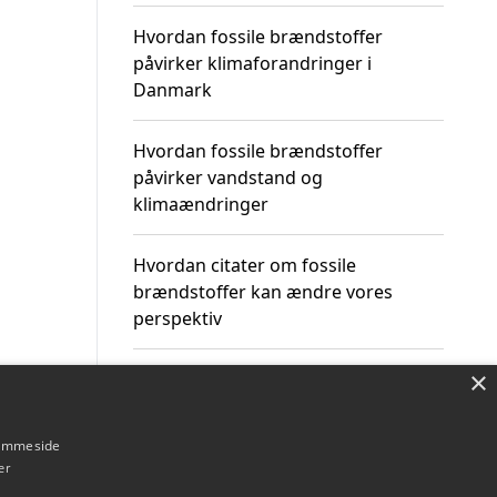
Hvordan fossile brændstoffer
påvirker klimaforandringer i
Danmark
Hvordan fossile brændstoffer
påvirker vandstand og
klimaændringer
Hvordan citater om fossile
brændstoffer kan ændre vores
perspektiv
×
hjemmeside
Om / kontakt
Blog
Betingelser
er