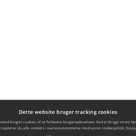
Dette website bruger tracking cookies
sted bruger cookies til at forbedre brugeroplevelsen. Ved at bruge vores 
ccepterer du alle cookies i overensstemmelse med vores cookiepolitik.
Detalj